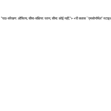
पाठ-संरेखण: औचित्य; सीमा-संक्षिप्त: पतन; सीमा: कोई नहीं;"> <पी क्लास ``एमसोनॉर्मल" स्टा