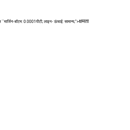
क्षमता
इल ``मार्जिन-बॉटम: 0.0001पीटी; लाइन- ऊंचाई: सामान्य;">