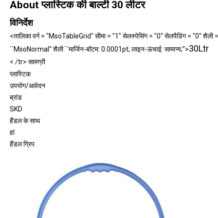
About प्लास्टिक की बाल्टी 30 लीटर
विनिर्देश
<तालिका वर्ग = "MsoTableGrid" सीमा = "1" सेलस्पेसिंग = "0" सेलपैडिंग = "0" शैली = "
30Ltr
``MsoNormal'' शैली ``मार्जिन-बॉटम: 0.0001pt; लाइन-ऊंचाई: सामान्य;''>
< /tr> सामग्री
प्लास्टिक
उपयोग/आवेदन
ब्रांड
SKD
हैंडल के साथ
हां
हैंडल ग्रिप